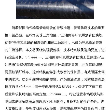
随着我国油气输送管道建设的持续推进，管道防腐技术的重要
性日益凸显。在珠海及珠三角地区，“三油两布环氧煤沥青防腐螺
旋管”凭借其卓越的耐腐蚀性和施工适应性，已成为埋地输油管道
的主流选择。本文将围绕其现货价格、技术特点以及选购要点，进
行综合分析。\n\n### 一、三油两布环氧煤沥青防腐工艺原理\n“三
油两布”是指钢管表面依次涂刷三层环氧煤沥青漆，并在其间缠绕
两层玻璃纤维布。这种结构能够形成致密的保护层，有效阻隔土壤
中的水汽、盐分和酸碱物质的侵蚀。作为输油管道，其防腐层涂层
厚度通常≥0.6mm，耐击穿电压可达3.8kV以上，保证了下葬工程
质量和较长时期的高稳定性。\n\n### 二、行业现货市场现状与影
响因素解读\n珠海及周边地区环境潮湿，具备充足的生产条件。进
入夏季以来，受到原材料成本微调、局部限电限产的双重作用，环