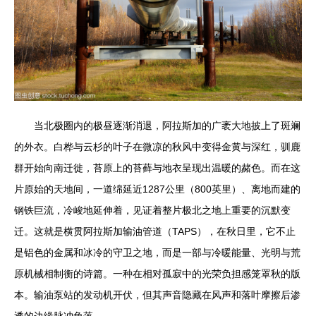
当北极圈内的极昼逐渐消退，阿拉斯加的广袤大地披上了斑斓
的外衣。白桦与云杉的叶子在微凉的秋风中变得金黄与深红，驯鹿
群开始向南迁徙，苔原上的苔藓与地衣呈现出温暖的赭色。而在这
片原始的天地间，一道绵延近1287公里（800英里）、离地而建的
钢铁巨流，冷峻地延伸着，见证着整片极北之地上重要的沉默变
迁。这就是横贯阿拉斯加输油管道（TAPS），在秋日里，它不止
是铝色的金属和冰冷的守卫之地，而是一部与冷暖能量、光明与荒
原机械相制衡的诗篇。一种在相对孤寂中的光荣负担感笼罩秋的版
本。输油泵站的发动机开伏，但其声音隐藏在风声和落叶摩擦后渗
透的边缘脉冲角落。