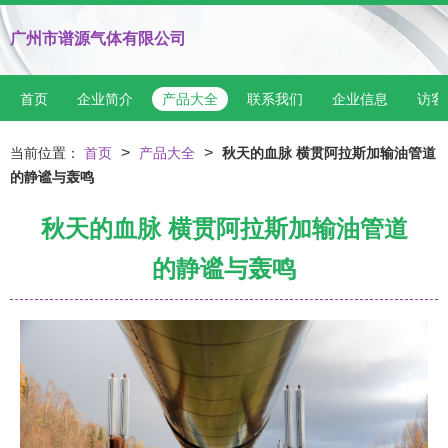
广州市谱源气体有限公司
首页
企业简介
产品大全
联系我们
企业信息
访客
>
>
当前位置：
首页
产品大全
秋天的血脉 横贯阿拉斯加输油管道
的静谧与轰鸣
秋天的血脉 横贯阿拉斯加输油管道
的静谧与轰鸣