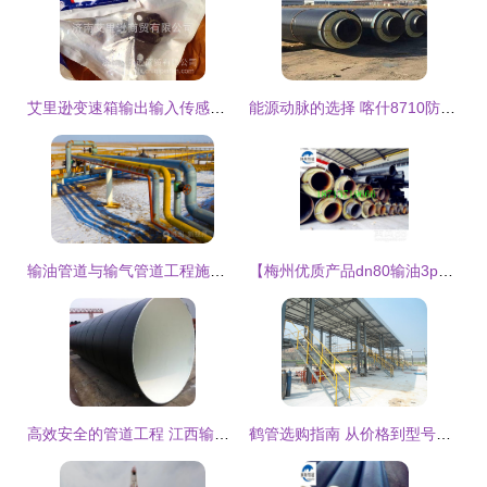
艾里逊变速箱输出输入传感器连接插头 如何选购正宗
能源动脉的选择 喀什8710防腐钢管在输油领域的应用优势
输油管道与输气管道工程施工服务的关键要素与发展趋势
【梅州优质产品dn80输油3pe防腐钢管】-
高效安全的管道工程 江西输油3PE加强级防腐钢管技术解析与施工服务
鹤管选购指南 从价格到型号的全面解析 —— 以连云港众邦石化为例