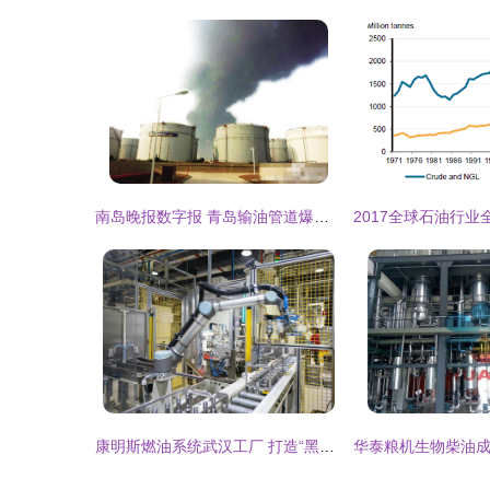
南岛晚报数字报 青岛输油管道爆燃事故致35人遇难，输油安全警钟再鸣
康明斯燃油系统武汉工厂 打造“黑灯工厂”的坚实后盾与输气管道工程施工服务探析