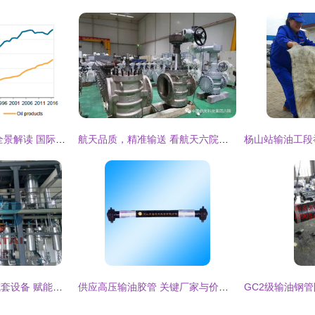
2017全球石油行业全景解读 国际能源署《石油信息2018:概述》核心洞察
航天品质，精准输送 看航天六院输油阀产品如何征战市场
华泰粮机生物柴油成套设备 赋能绿色能源，贯通清洁动力
供应高压输油胶管 关键厂家与价格因素深度解析