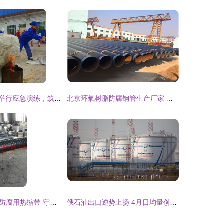
杨山站输油工段举行应急演练，筑牢安全生产防线
北京环氧树脂防腐钢管生产厂家 以深厚经验赋能输气管道工程高质量施工服务
GC2级输油钢管防腐用热缩带 守护能源动脉的关键防线
俄石油出口逆势上扬 4月日均量创冲突以来新高，地缘变局下的输油博弈