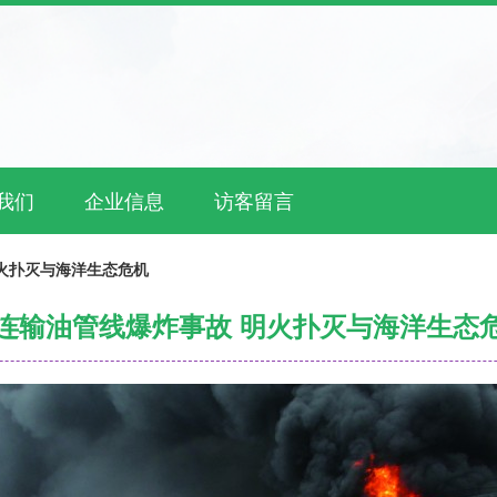
我们
企业信息
访客留言
火扑灭与海洋生态危机
连输油管线爆炸事故 明火扑灭与海洋生态